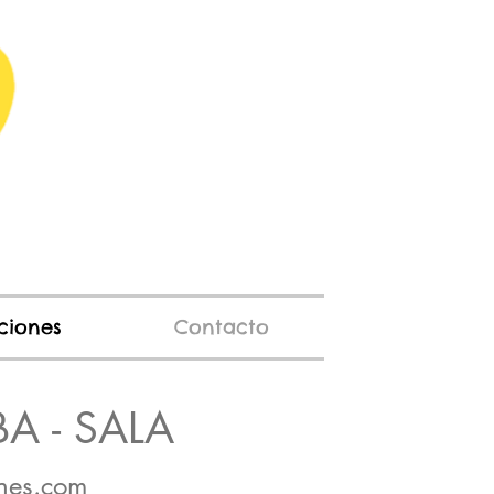
pciones
Contacto
A - SALA
anes.com